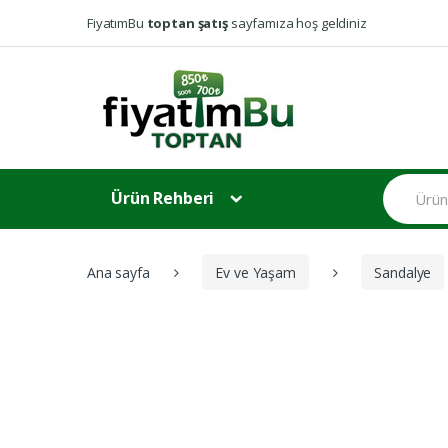
Skip to navigation
Skip to content
FiyatımBu
toptan şatış
sayfamıza hoş geldiniz
A
Ürün Rehberi
r
a
m
a
:
Ana sayfa
Ev ve Yaşam
Sandalye