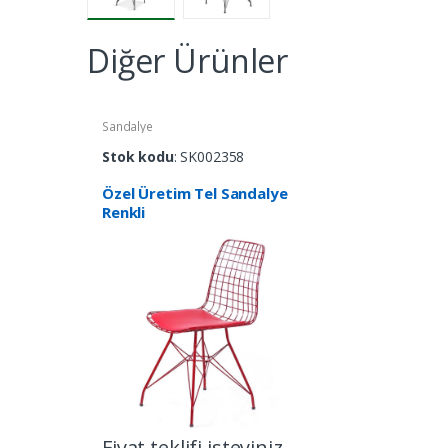
Diğer Ürünler
Sandalye
Stok kodu
: SK002358
Özel Üretim Tel Sandalye
Renkli
Fiyat teklifi isteyiniz.